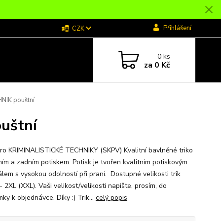
Přihlášení
CZK
0
ks
za
0 Kč
NIK pouštní
uštní
pro KRIMINALISTICKÉ TECHNIKY (SKPV) Kvalitní bavlněné triko
ním a zadním potiskem. Potisk je tvořen kvalitním potiskovým
álem s vysokou odolností při praní. Dostupné velikosti trik
- 2XL (XXL). Vaši velikost/velikosti napište, prosím, do
y k objednávce. Díky :) Trik...
celý popis