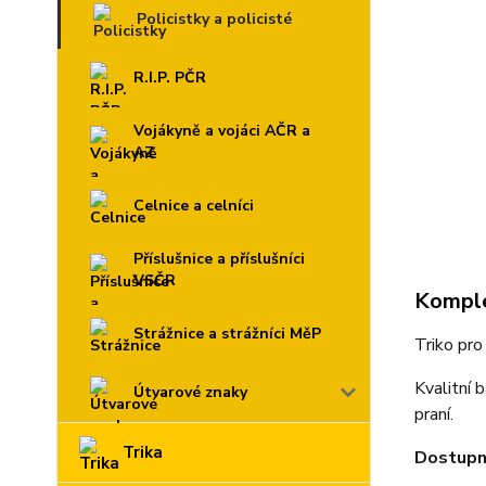
Policistky a policisté
R.I.P. PČR
Vojákyně a vojáci AČR a
AZ
Celnice a celníci
Příslušnice a příslušníci
VSČR
Komple
Strážnice a strážníci MěP
Triko p
Kvalitní 
Útvarové znaky
praní.
Trika
Dostupné