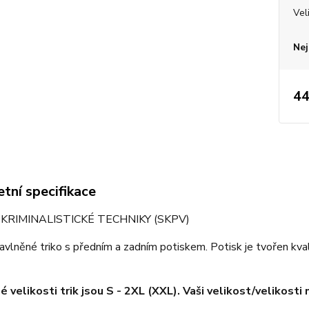
Vel
Nej
44
tní specifikace
ro KRIMINALISTICKÉ TECHNIKY (SKPV)
bavlněné triko s předním a zadním potiskem. Potisk je tvořen kv
 velikosti trik jsou S - 2XL (XXL). Vaši velikost/velikosti