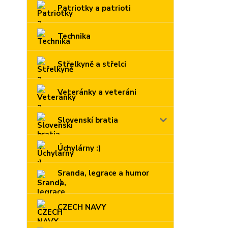
Patriotky a patrioti
Technika
Střelkyně a střelci
Veteránky a veteráni
Slovenskí bratia
Úchylárny :)
Sranda, legrace a humor
:)
CZECH NAVY