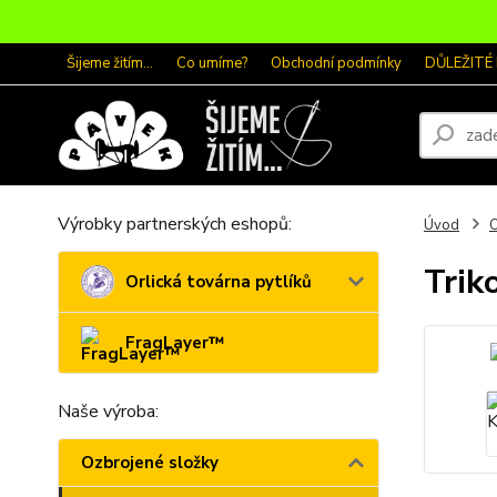
Šijeme žitím...
Co umíme?
Obchodní podmínky
DŮLEŽITÉ
Výrobky partnerských eshopů:
Úvod
O
Trik
Orlická továrna pytlíků
FragLayer™
Naše výroba:
Ozbrojené složky