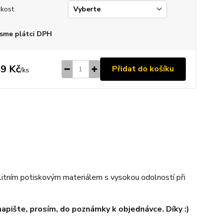
ikost
sme plátci DPH
9 Kč
Přidat do košíku
/
ks
alitním potiskovým materiálem s vysokou odolností při
 napište, prosím, do poznámky k objednávce. Díky :)