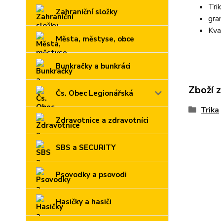
Tri
Zahraniční složky
gra
Kva
Města, městyse, obce
Bunkračky a bunkráci
Zboží 
Čs. Obec Legionářská
Trika
Zdravotnice a zdravotníci
SBS a SECURITY
Psovodky a psovodi
Hasičky a hasiči