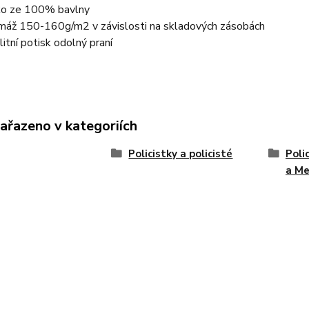
ko ze 100% bavlny
máž 150-160g/m2 v závislosti na skladových zásobách
litní potisk odolný praní
zařazeno v kategoriích
Policistky a policisté
Poli
a M