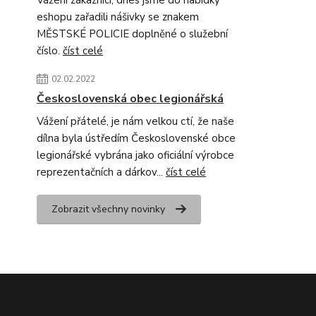
Vážení zákazníci, dnes jsme do nabídky
eshopu zařadili nášivky se znakem
MĚSTSKÉ POLICIE doplněné o služební
číslo.
číst celé
02.02.2022
Československá obec legionářská
Vážení přátelé, je nám velkou ctí, že naše
dílna byla ústředím Československé obce
legionářské vybrána jako oficiální výrobce
reprezentačních a dárkov...
číst celé
Zobrazit všechny novinky