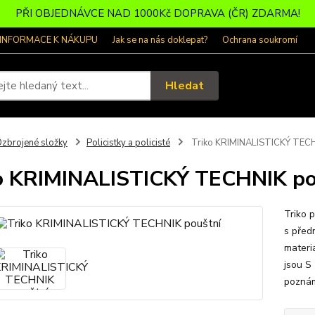
PŘI OBJEDNÁVCE NAD 1000Kč DOPRAVA (ČR) ZDARMA!
 INFORMACE K NÁKUPU
Jak se na nás doklepat?
Ochrana soukromí
Hledat
zbrojené složky
Policistky a policisté
Triko KRIMINALISTICKÝ TECH
o KRIMINALISTICKÝ TECHNIK po
Triko 
s před
materi
jsou S 
poznámk