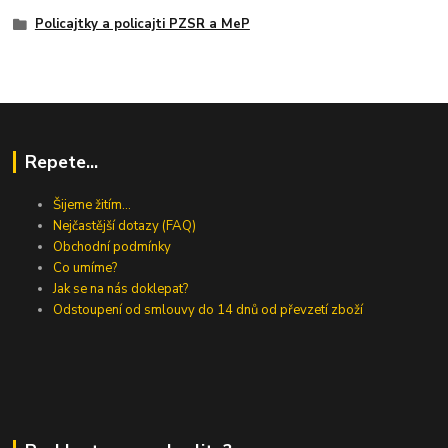
Policajtky a policajti PZSR a MeP
Repete...
Šijeme žitím...
Nejčastější dotazy (FAQ)
Obchodní podmínky
Co umíme?
Jak se na nás doklepat?
Odstoupení od smlouvy do 14 dnů od převzetí zboží