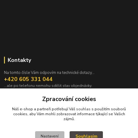
Kontakty
Na tomto čísle Vám odpovím na technické dotazy...
+420 605 331 044
...ale po telefonu nemohu sdělit stav objednávky.
pavek@janpavek.com
Zpracování cookies
Náš e-shop a partneři potřebují Váš
souhlas
s použitím souborů
cookies, aby Vám mohli zobrazovat informace týkající se Vašich
zájmů.
Souhlasím
Nastavení