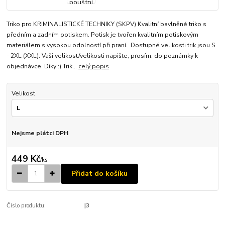
Triko pro KRIMINALISTICKÉ TECHNIKY (SKPV) Kvalitní bavlněné triko s
předním a zadním potiskem. Potisk je tvořen kvalitním potiskovým
materiálem s vysokou odolností při praní. Dostupné velikosti trik jsou S
- 2XL (XXL). Vaši velikost/velikosti napište, prosím, do poznámky k
objednávce. Díky :) Trik...
celý popis
Velikost
Nejsme plátci DPH
449 Kč
/
ks
Přidat do košíku
Číslo produktu:
|3