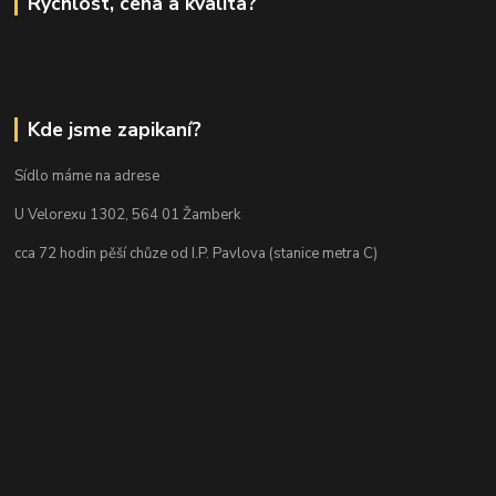
Rychlost, cena a kvalita?
Kde jsme zapikaní?
Sídlo máme na adrese
U Velorexu 1302, 564 01 Žamberk
cca 72 hodin pěší chůze od I.P. Pavlova (stanice metra C)