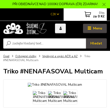
PŘI OBJEDNÁVCE NAD 1000Kč DOPRAVA (ČR) ZDARMA!
0
ks
CZK
za
0 Kč
Menu
Hledat
Úvod
Ozbrojené složky
Vojákyně a vojáci AČR a AZ
Triko
#NENAFASOVAL Multicam
Triko #NENAFASOVAL Multicam