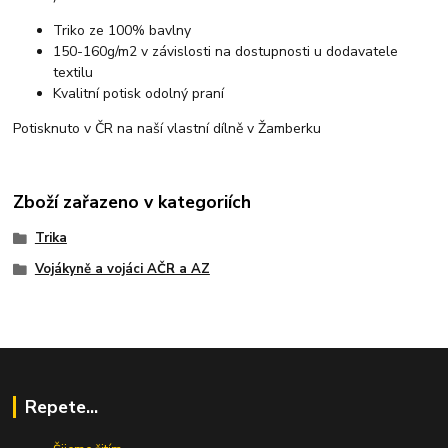
Triko ze 100% bavlny
150-160g/m2 v závislosti na dostupnosti u dodavatele
textilu
Kvalitní potisk odolný praní
Potisknuto v ČR na naší vlastní dílně v Žamberku
Zboží zařazeno v kategoriích
Trika
Vojákyně a vojáci AČR a AZ
Repete...