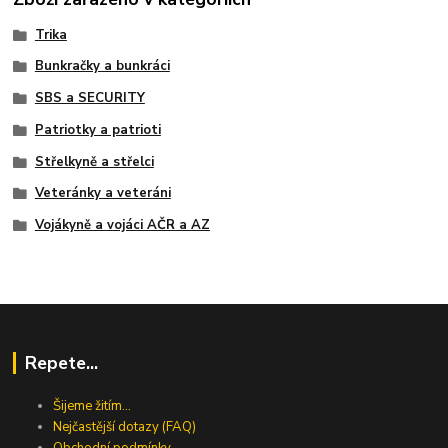
Trika
Bunkračky a bunkráci
SBS a SECURITY
Patriotky a patrioti
Střelkyně a střelci
Veteránky a veteráni
Vojákyně a vojáci AČR a AZ
Repete...
Šijeme žitím...
Nejčastější dotazy (FAQ)
Obchodní podmínky