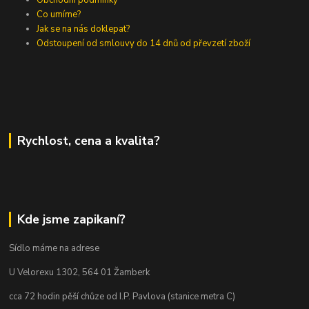
Co umíme?
Jak se na nás doklepat?
Odstoupení od smlouvy do 14 dnů od převzetí zboží
Rychlost, cena a kvalita?
Kde jsme zapikaní?
Sídlo máme na adrese
U Velorexu 1302, 564 01 Žamberk
cca 72 hodin pěší chůze od I.P. Pavlova (stanice metra C)