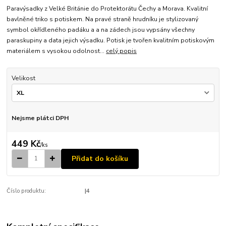
Paravýsadky z Velké Británie do Protektorátu Čechy a Morava. Kvalitní
bavlněné triko s potiskem. Na pravé straně hrudníku je stylizovaný
symbol okřídleného padáku a a na zádech jsou vypsány všechny
paraskupiny a data jejich výsadku. Potisk je tvořen kvalitním potiskovým
materiálem s vysokou odolnost...
celý popis
Velikost
Nejsme plátci DPH
449 Kč
/
ks
Přidat do košíku
Číslo produktu:
|4