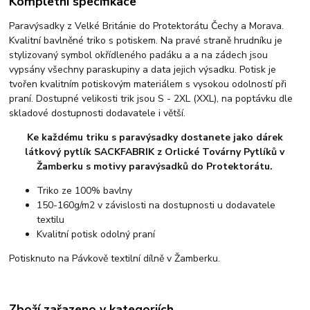
Kompletní specifikace
Paravýsadky z Velké Británie do Protektorátu Čechy a Morava.
Kvalitní bavlněné triko s potiskem. Na pravé straně hrudníku je
stylizovaný symbol okřídleného padáku a a na zádech jsou
vypsány všechny paraskupiny a data jejich výsadku. Potisk je
tvořen kvalitním potiskovým materiálem s vysokou odolností při
praní. Dostupné velikosti trik jsou S - 2XL (XXL), na poptávku dle
skladové dostupnosti dodavatele i větší.
Ke každému triku s paravýsadky dostanete jako dárek
látkový pytlík SACKFABRIK z Orlické Továrny Pytlíků v
Žamberku s motivy paravýsadků do Protektorátu.
Triko ze 100% bavlny
150-160g/m2 v závislosti na dostupnosti u dodavatele
textilu
Kvalitní potisk odolný praní
Potisknuto na Pávkově textilní dílně v Žamberku.
Zboží zařazeno v kategoriích