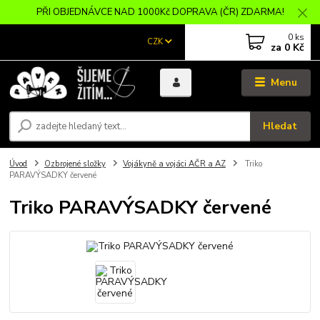
PŘI OBJEDNÁVCE NAD 1000Kč DOPRAVA (ČR) ZDARMA!
0
ks
CZK
za
0 Kč
Menu
Hledat
Úvod
Ozbrojené složky
Vojákyně a vojáci AČR a AZ
Triko
PARAVÝSADKY červené
Triko PARAVÝSADKY červené