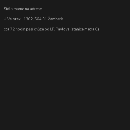
Sídlo máme na adrese
U Velorexu 1302, 564 01 Žamberk
cca 72 hodin pěší chůze od I.P. Pavlova (stanice metra C)