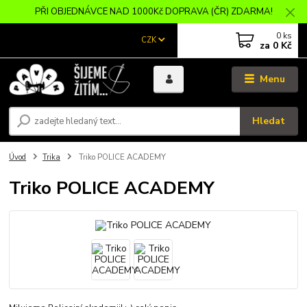
PŘI OBJEDNÁVCE NAD 1000Kč DOPRAVA (ČR) ZDARMA!
0
ks
CZK
za
0 Kč
Menu
Hledat
Úvod
Trika
Triko POLICE ACADEMY
Triko POLICE ACADEMY