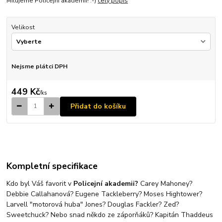
Milujeme Policejní akademii! :-)
celý popis
Velikost
Nejsme plátci DPH
449 Kč
/
ks
Přidat do košíku
Kompletní specifikace
Kdo byl Váš favorit v
Policejní akademii?
Carey Mahoney?
Debbie Callahanová? Eugene Tackleberry? Moses Hightower?
Larvell "motorová huba" Jones? Douglas Fackler? Zed?
Sweetchuck? Nebo snad někdo ze záporňáků? Kapitán Thaddeus