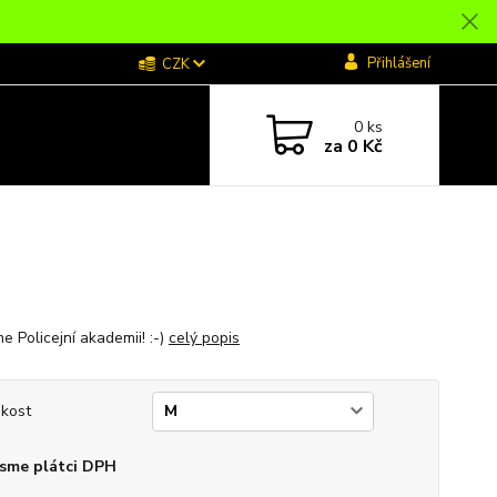
Přihlášení
CZK
0
ks
za
0 Kč
e Policejní akademii! :-)
celý popis
ikost
sme plátci DPH