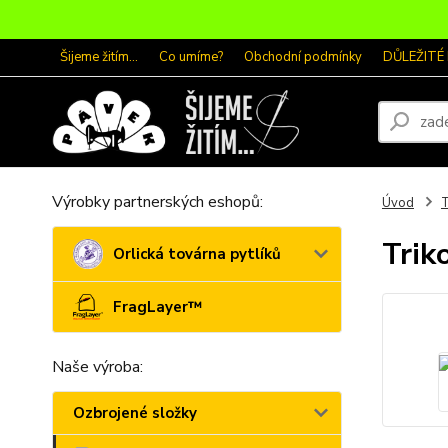
Šijeme žitím...
Co umíme?
Obchodní podmínky
DŮLEŽITÉ
Výrobky partnerských eshopů:
Úvod
T
Tri
Orlická továrna pytlíků
FragLayer™
Naše výroba:
Ozbrojené složky