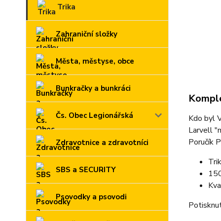
Trika
Zahraniční složky
Města, městyse, obce
Bunkračky a bunkráci
Komple
Čs. Obec Legionářská
Kdo byl V
Larvell 
Poručík 
Zdravotnice a zdravotníci
Tri
SBS a SECURITY
150
Kva
Psovodky a psovodi
Potisknut