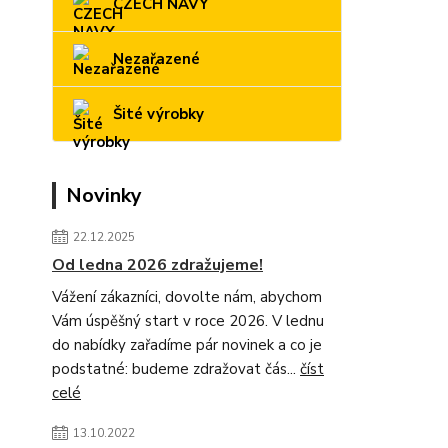
CZECH NAVY
Nezařazené
Šité výrobky
Novinky
22.12.2025
Od ledna 2026 zdražujeme!
Vážení zákazníci, dovolte nám, abychom
Vám úspěšný start v roce 2026. V lednu
do nabídky zařadíme pár novinek a co je
podstatné: budeme zdražovat čás...
číst
celé
13.10.2022