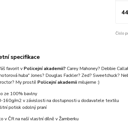
44
Číslo p
tní specifikace
áš favorit v
Policejní akademii?
Carey Mahoney? Debbie Calla
"motorová huba" Jones? Douglas Fackler? Zed? Sweetchuck? Ne
Proctor? My prostě
Policejní akademii
milujeme :)
ko ze 100% bavlny
-160g/m2 v závislosti na dostupnosti u dodavatele textilu
litní potisk odolný praní
o v ČR na naší vlastní dílně v Žamberku