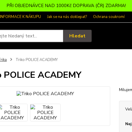
PŘI OBJEDNÁVCE NAD 1000Kč DOPRAVA (ČR) ZDARMA!
 INFORMACE K NÁKUPU
Jak se na nás doklepat?
Ochrana soukromí
Hledat
rika
Triko POLICE ACADEMY
ko POLICE ACADEMY
Milujem
Vel
Nej