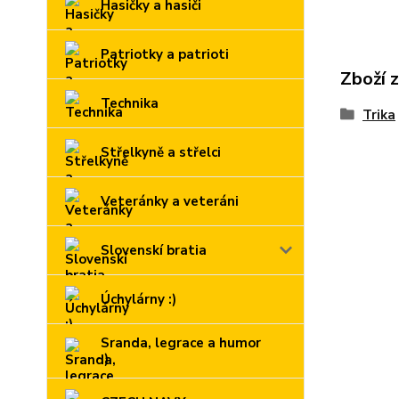
Hasičky a hasiči
Patriotky a patrioti
Zboží 
Technika
Trika
Střelkyně a střelci
Veteránky a veteráni
Slovenskí bratia
Úchylárny :)
Sranda, legrace a humor
:)