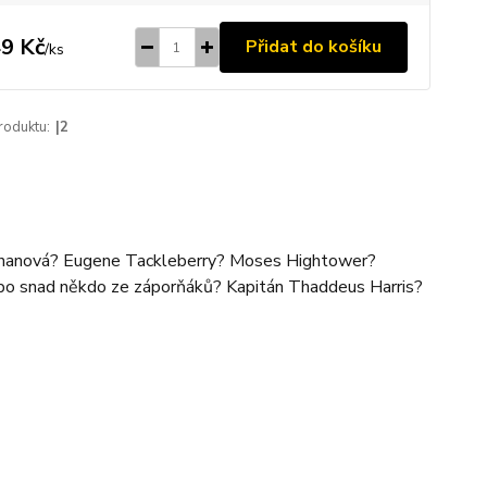
9 Kč
Přidat do košíku
/
ks
roduktu:
|2
hanová? Eugene Tackleberry? Moses Hightower?
bo snad někdo ze záporňáků? Kapitán Thaddeus Harris?