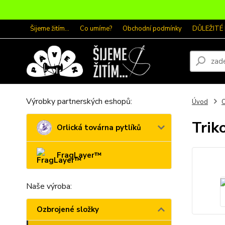
Šijeme žitím...
Co umíme?
Obchodní podmínky
DŮLEŽITÉ
Výrobky partnerských eshopů:
Úvod
O
Trik
Orlická továrna pytlíků
FragLayer™
Naše výroba:
Ozbrojené složky