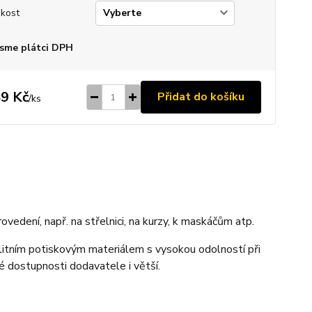
ikost
sme plátci DPH
9 Kč
Přidat do košíku
/
ks
ovedení, např. na střelnici, na kurzy, k maskáčům atp.
alitním potiskovým materiálem s vysokou odolností při
vé dostupnosti dodavatele i větší.