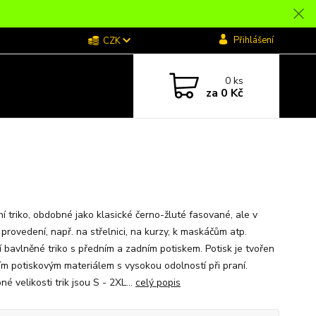
Přihlášení
CZK
0
ks
za
0 Kč
ní triko, obdobné jako klasické černo-žluté fasované, ale v
provedení, např. na střelnici, na kurzy, k maskáčům atp.
í bavlněné triko s předním a zadním potiskem. Potisk je tvořen
ním potiskovým materiálem s vysokou odolností při praní.
é velikosti trik jsou S - 2XL...
celý popis