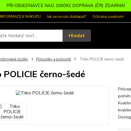
PŘI OBJEDNÁVCE NAD 1000Kč DOPRAVA (ČR) ZDARMA!
 INFORMACE K NÁKUPU
Jak se na nás doklepat?
Ochrana soukromí
Hledat
zbrojené složky
Policistky a policisté
Triko POLICIE černo-šedé
o POLICIE černo-šedé
Policej
polním 
Kvalitn
kvalit
Dostupn