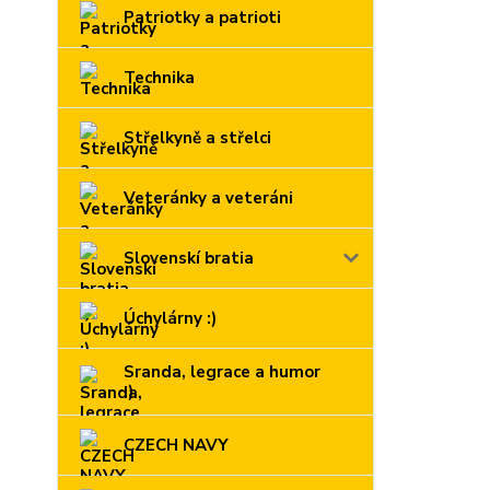
Patriotky a patrioti
Technika
Střelkyně a střelci
Veteránky a veteráni
Slovenskí bratia
Úchylárny :)
Sranda, legrace a humor
:)
CZECH NAVY