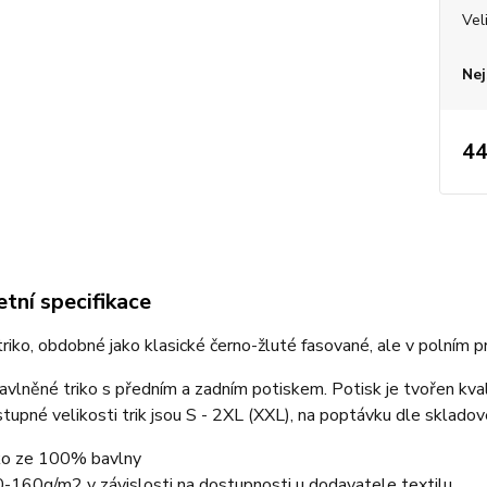
Vel
Nej
44
tní specifikace
 triko, obdobné jako klasické černo-žluté fasované, ale v polním pr
bavlněné triko s předním a zadním potiskem. Potisk je tvořen kv
stupné velikosti trik jsou S - 2XL (XXL), na poptávku dle sklado
ko ze 100% bavlny
-160g/m2 v závislosti na dostupnosti u dodavatele textilu