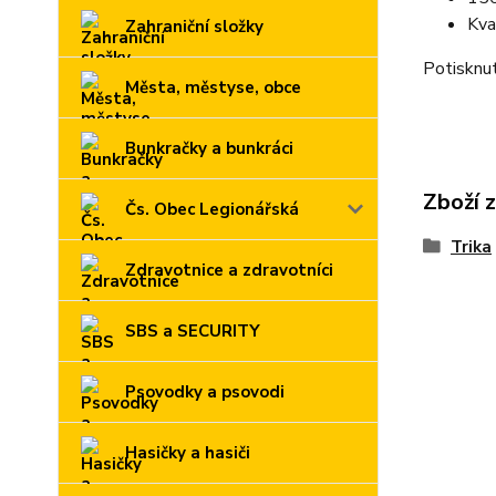
Kva
Zahraniční složky
Potisknut
Města, městyse, obce
Bunkračky a bunkráci
Zboží 
Čs. Obec Legionářská
Trika
Zdravotnice a zdravotníci
SBS a SECURITY
Psovodky a psovodi
Hasičky a hasiči