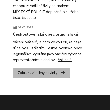
Vážení zákazníci, dnes jsme do nabídky
eshopu zařadili nášivky se znakem
MĚSTSKÉ POLICIE doplněné o služební
číslo.
číst celé
02.02.2022
Československá obec legionářská
Vážení přátelé, je nám velkou ctí, že naše
dílna byla ústředím Československé obce
legionářské vybrána jako oficiální výrobce
reprezentačních a dárkov...
číst celé
Zobrazit všechny novinky