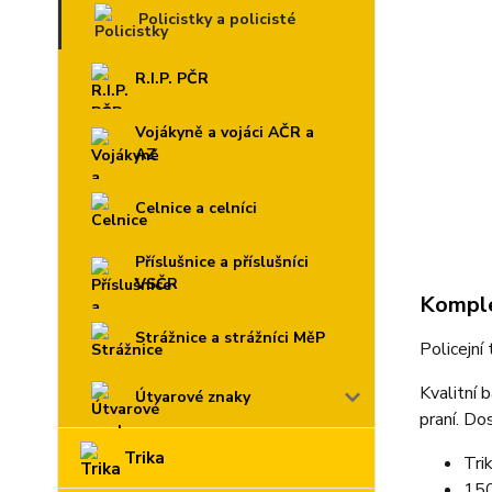
Policistky a policisté
R.I.P. PČR
Vojákyně a vojáci AČR a
AZ
Celnice a celníci
Příslušnice a příslušníci
VSČR
Komple
Strážnice a strážníci MěP
Policejní
Kvalitní 
Útvarové znaky
praní. Do
Trika
Tri
150