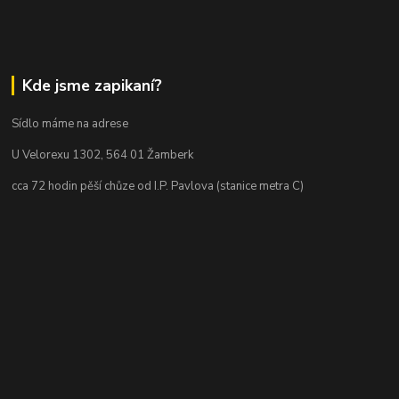
Kde jsme zapikaní?
Sídlo máme na adrese
U Velorexu 1302, 564 01 Žamberk
cca 72 hodin pěší chůze od I.P. Pavlova (stanice metra C)