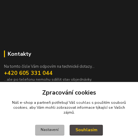
Kontakty
Na tomto čísle Vám odpovím na technické dotazy...
+420 605 331 044
...ale po telefonu nemohu sdělit stav objednávky.
pavek@janpavek.com
Zpracování cookies
Náš e-shop a partneři potřebují Váš
souhlas
s použitím souborů
cookies, aby Vám mohli zobrazovat informace týkající se Vašich
zájmů.
Souhlasím
Nastavení
VŠECHNY VÝROBKY V TOMTO ESHOPU JSOU VYRÁBĚNY NA ZAKÁZKU a