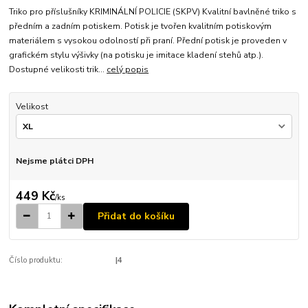
Triko pro příslušníky KRIMINÁLNÍ POLICIE (SKPV) Kvalitní bavlněné triko s
předním a zadním potiskem. Potisk je tvořen kvalitním potiskovým
materiálem s vysokou odolností při praní. Přední potisk je proveden v
grafickém stylu výšivky (na potisku je imitace kladení stehů atp.).
Dostupné velikosti trik...
celý popis
Velikost
Nejsme plátci DPH
449 Kč
/
ks
Přidat do košíku
Číslo produktu:
|4