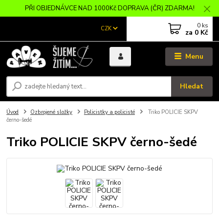
PŘI OBJEDNÁVCE NAD 1000Kč DOPRAVA (ČR) ZDARMA!
0
ks
CZK
za
0 Kč
Menu
Hledat
Úvod
Ozbrojené složky
Policistky a policisté
Triko POLICIE SKPV
černo-šedé
Triko POLICIE SKPV černo-šedé