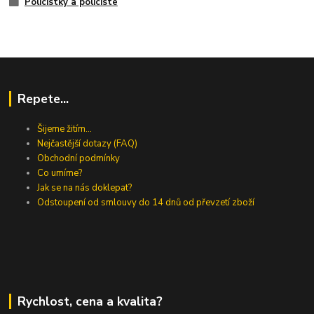
Policistky a policisté
Repete...
Šijeme žitím...
Nejčastější dotazy (FAQ)
Obchodní podmínky
Co umíme?
Jak se na nás doklepat?
Odstoupení od smlouvy do 14 dnů od převzetí zboží
Rychlost, cena a kvalita?