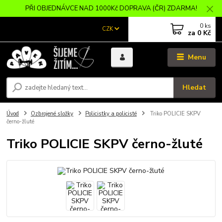
PŘI OBJEDNÁVCE NAD 1000Kč DOPRAVA (ČR) ZDARMA!
0
ks
CZK
za
0 Kč
Menu
Hledat
Úvod
Ozbrojené složky
Policistky a policisté
Triko POLICIE SKPV
černo-žluté
Triko POLICIE SKPV černo-žluté