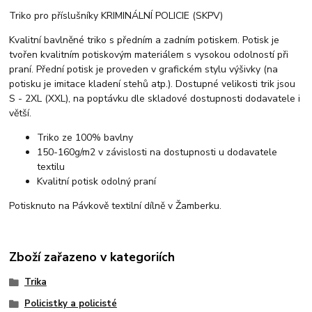
Triko pro příslušníky KRIMINÁLNÍ POLICIE (SKPV)
Kvalitní bavlněné triko s předním a zadním potiskem. Potisk je
tvořen kvalitním potiskovým materiálem s vysokou odolností při
praní. Přední potisk je proveden v grafickém stylu výšivky (na
potisku je imitace kladení stehů atp.). Dostupné velikosti trik jsou
S - 2XL (XXL), na poptávku dle skladové dostupnosti dodavatele i
větší.
Triko ze 100% bavlny
150-160g/m2 v závislosti na dostupnosti u dodavatele
textilu
Kvalitní potisk odolný praní
Potisknuto na Pávkově textilní dílně v Žamberku.
Zboží zařazeno v kategoriích
Trika
Policistky a policisté