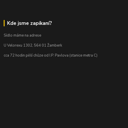
Kde jsme zapikaní?
Sídlo máme na adrese
U Velorexu 1302, 564 01 Žamberk
cca 72 hodin pěší chůze od I.P. Pavlova (stanice metra C)