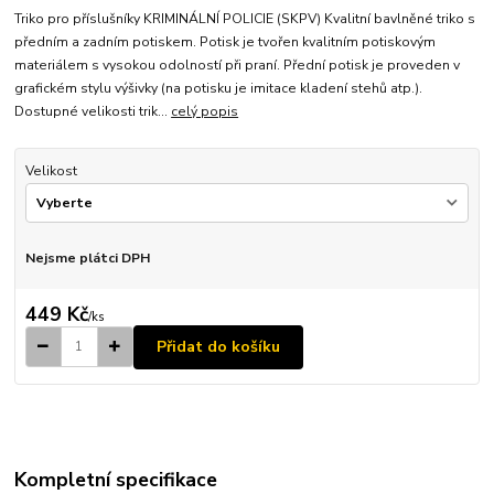
Triko pro příslušníky KRIMINÁLNÍ POLICIE (SKPV) Kvalitní bavlněné triko s
předním a zadním potiskem. Potisk je tvořen kvalitním potiskovým
materiálem s vysokou odolností při praní. Přední potisk je proveden v
grafickém stylu výšivky (na potisku je imitace kladení stehů atp.).
Dostupné velikosti trik...
celý popis
Velikost
Nejsme plátci DPH
449 Kč
/
ks
Přidat do košíku
Kompletní specifikace