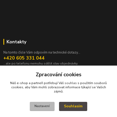
Kontakty
Na tomto čísle Vám odpovím na technické dotazy...
+420 605 331 044
...ale po telefonu nemohu sdělit stav objednávky.
pavek@janpavek.com
Zpracování cookies
Náš e-shop a partneři potřebují Váš
souhlas
s použitím souborů
cookies, aby Vám mohli zobrazovat informace týkající se Vašich
zájmů.
Souhlasím
Nastavení
VŠECHNY VÝROBKY V TOMTO ESHOPU JSOU VYRÁBĚNY NA ZAKÁZKU a
proto není všechno hned. Podrobnosti v sekci NEJČASTĚJŠÍ DOTAZY (FAQ).