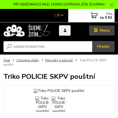
PŘI OBJEDNÁVCE NAD 1000Kč DOPRAVA (ČR) ZDARMA!
0
ks
CZK
za
0 Kč
Menu
Hledat
Úvod
Ozbrojené složky
Policistky a policisté
Triko POLICIE SKPV
pouštní
Triko POLICIE SKPV pouštní