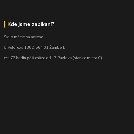
Kde jsme zapikaní?
Sídlo máme na adrese
U Velorexu 1302, 564 01 Žamberk
cca 72 hodin pěší chůze od I.P. Pavlova (stanice metra C)