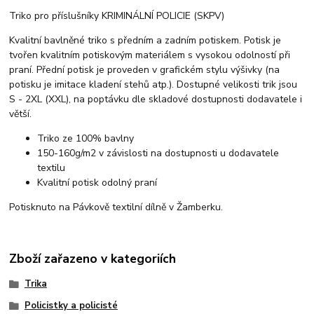
Triko pro příslušníky KRIMINÁLNÍ POLICIE (SKPV)
Kvalitní bavlněné triko s předním a zadním potiskem. Potisk je
tvořen kvalitním potiskovým materiálem s vysokou odolností při
praní. Přední potisk je proveden v grafickém stylu výšivky (na
potisku je imitace kladení stehů atp.). Dostupné velikosti trik jsou
S - 2XL (XXL), na poptávku dle skladové dostupnosti dodavatele i
větší.
Triko ze 100% bavlny
150-160g/m2 v závislosti na dostupnosti u dodavatele
textilu
Kvalitní potisk odolný praní
Potisknuto na Pávkově textilní dílně v Žamberku.
Zboží zařazeno v kategoriích
Trika
Policistky a policisté