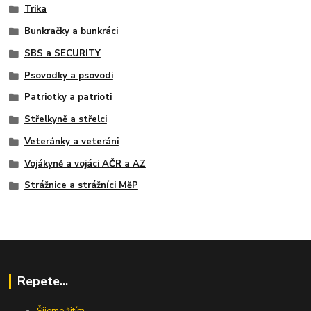
Trika
Bunkračky a bunkráci
SBS a SECURITY
Psovodky a psovodi
Patriotky a patrioti
Střelkyně a střelci
Veteránky a veteráni
Vojákyně a vojáci AČR a AZ
Strážnice a strážníci MěP
Repete...
Šijeme žitím...