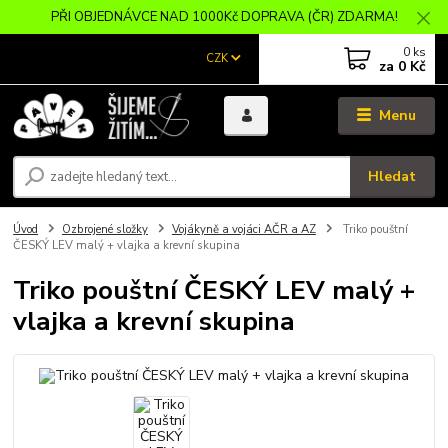
PŘI OBJEDNÁVCE NAD 1000Kč DOPRAVA (ČR) ZDARMA!
0
ks
CZK
za
0 Kč
Menu
Hledat
Úvod
Ozbrojené složky
Vojákyně a vojáci AČR a AZ
Triko pouštní
ČESKÝ LEV malý + vlajka a krevní skupina
Triko pouštní ČESKÝ LEV malý +
vlajka a krevní skupina