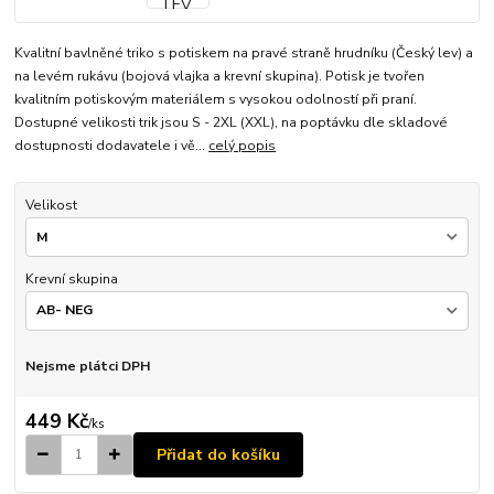
Kvalitní bavlněné triko s potiskem na pravé straně hrudníku (Český lev) a
na levém rukávu (bojová vlajka a krevní skupina). Potisk je tvořen
kvalitním potiskovým materiálem s vysokou odolností při praní.
Dostupné velikosti trik jsou S - 2XL (XXL), na poptávku dle skladové
dostupnosti dodavatele i vě...
celý popis
Velikost
Krevní skupina
Nejsme plátci DPH
449 Kč
/
ks
Přidat do košíku