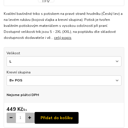
Kvalitní bavlněné triko s potiskem na pravé straně hrudníku (Český lev) a
na levém rukávu (bojová vlajka a krevní skupina). Potisk je tvořen
kvalitním potiskovým materiálem s vysokou odolností při praní.
Dostupné velikosti trik jsou S - 2XL (XXL), na poptávku dle skladové
dostupnosti dodavatele i vě...
celý popis
Velikost
Krevní skupina
Nejsme plátci DPH
449 Kč
/
ks
Přidat do košíku