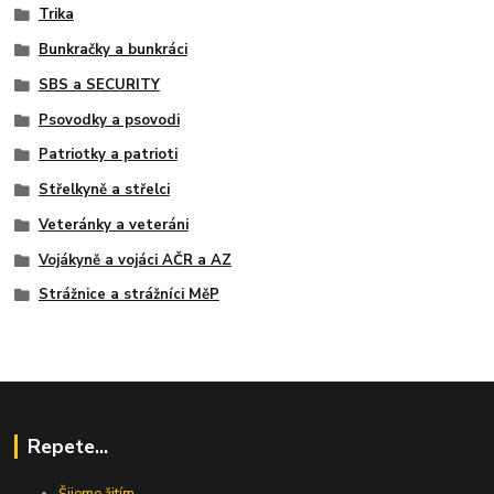
Trika
Bunkračky a bunkráci
SBS a SECURITY
Psovodky a psovodi
Patriotky a patrioti
Střelkyně a střelci
Veteránky a veteráni
Vojákyně a vojáci AČR a AZ
Strážnice a strážníci MěP
Repete...
Šijeme žitím...