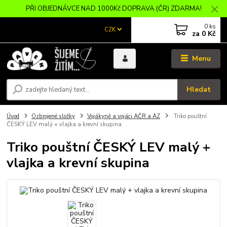
PŘI OBJEDNÁVCE NAD 1000Kč DOPRAVA (ČR) ZDARMA!
0
ks
CZK
za
0 Kč
Menu
Hledat
Úvod
Ozbrojené složky
Vojákyně a vojáci AČR a AZ
Triko pouštní
ČESKÝ LEV malý + vlajka a krevní skupina
Triko pouštní ČESKÝ LEV malý +
vlajka a krevní skupina