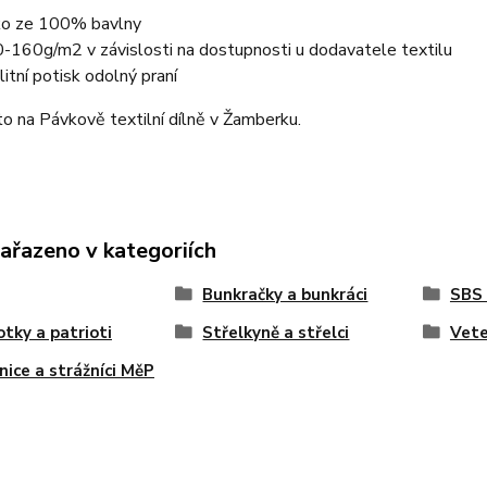
ko ze 100% bavlny
-160g/m2 v závislosti na dostupnosti u dodavatele textilu
litní potisk odolný praní
o na Pávkově textilní dílně v Žamberku.
zařazeno v kategoriích
Bunkračky a bunkráci
SBS
otky a patrioti
Střelkyně a střelci
Vete
nice a strážníci MěP