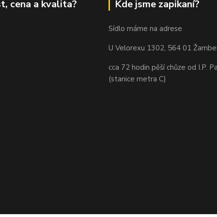
t, cena a kvalita?
Kde jsme zapikaní?
Sídlo máme na adrese
U Velorexu 1302, 564 01 Žambe
cca 72 hodin pěší chůze od I.P. P
(stanice metra C)