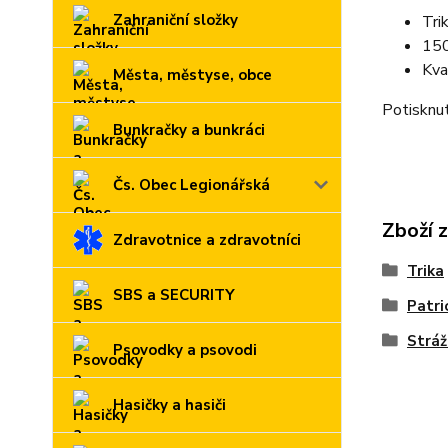
Zahraniční složky
Tri
150
Kva
Města, městyse, obce
Potisknut
Bunkračky a bunkráci
Čs. Obec Legionářská
Zboží 
Zdravotnice a zdravotníci
Trika
SBS a SECURITY
Patri
Stráž
Psovodky a psovodi
Hasičky a hasiči