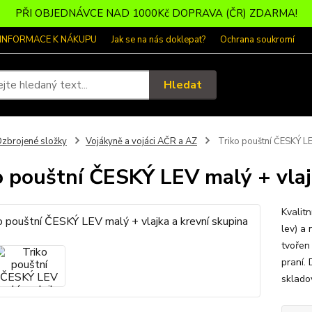
PŘI OBJEDNÁVCE NAD 1000Kč DOPRAVA (ČR) ZDARMA!
 INFORMACE K NÁKUPU
Jak se na nás doklepat?
Ochrana soukromí
Hledat
zbrojené složky
Vojákyně a vojáci AČR a AZ
Triko pouštní ČESKÝ LEV
o pouštní ČESKÝ LEV malý + vlaj
Kvalit
lev) a 
tvořen
praní. 
sklado