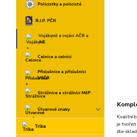
Policistky a policisté
R.I.P. PČR
Vojákyně a vojáci AČR a
AZ
Celnice a celníci
Příslušnice a příslušníci
VSČR
Strážnice a strážníci MěP
Komple
Útvarové znaky
Kvalitní 
je tvořen
Trika
dle sklad