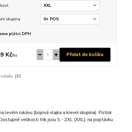
ikost
vní skupina
sme plátci DPH
9 Kč
Přidat do košíku
/
ks
roduktu:
|33
na levém rukávu (bojová vlajka a krevní skupina). Potisk
Dostupné velikosti trik jsou S - 2XL (XXL), na poptávku