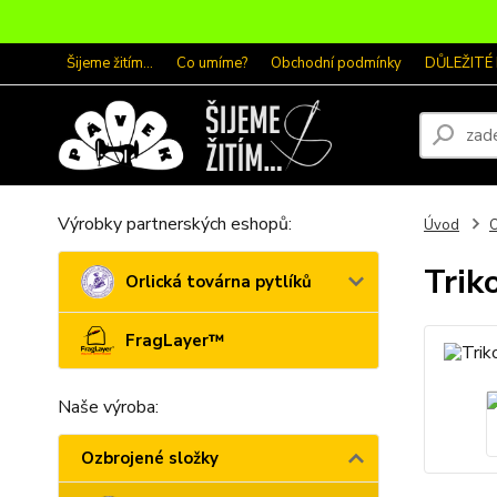
Šijeme žitím...
Co umíme?
Obchodní podmínky
DŮLEŽITÉ
Výrobky partnerských eshopů:
Úvod
O
Trik
Orlická továrna pytlíků
FragLayer™
Naše výroba:
Ozbrojené složky