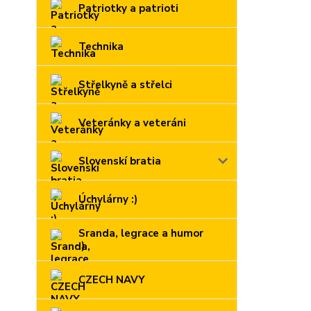
Patriotky a patrioti
Technika
Střelkyně a střelci
Veteránky a veteráni
Slovenskí bratia
Úchylárny :)
Sranda, legrace a humor
:)
CZECH NAVY