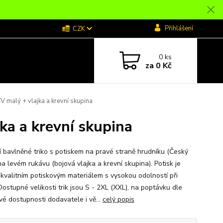
Přihlášení
CZK
0
ks
za
0 Kč
 malý + vlajka a krevní skupina
ka a krevní skupina
ní bavlněné triko s potiskem na pravé straně hrudníku (Český
na levém rukávu (bojová vlajka a krevní skupina). Potisk je
 kvalitním potiskovým materiálem s vysokou odolností při
Dostupné velikosti trik jsou S - 2XL (XXL), na poptávku dle
vé dostupnosti dodavatele i vě...
celý popis