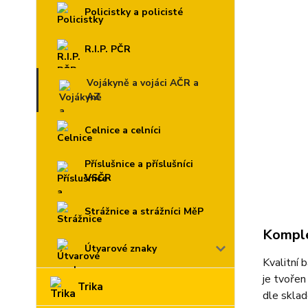
Policistky a policisté
R.I.P. PČR
Vojákyně a vojáci AČR a
AZ
Celnice a celníci
Příslušnice a příslušníci
VSČR
Strážnice a strážníci MěP
Komple
Útvarové znaky
Kvalitní 
je tvořen
Trika
dle sklad