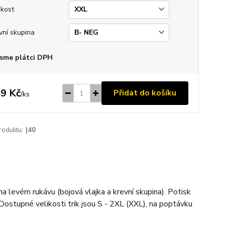
ikost
vní skupina
sme plátci DPH
9 Kč
Přidat do košíku
/
ks
roduktu:
|40
na levém rukávu (bojová vlajka a krevní skupina). Potisk
Dostupné velikosti trik jsou S - 2XL (XXL), na poptávku