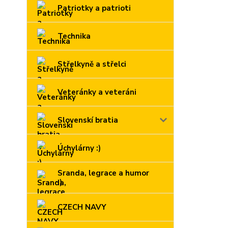
Patriotky a patrioti
Technika
Střelkyně a střelci
Veteránky a veteráni
Slovenskí bratia
Úchylárny :)
Sranda, legrace a humor
:)
CZECH NAVY