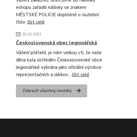
Vážení zákazníci, dnes jsme do nabídky
eshopu zařadili nášivky se znakem
MĚSTSKÉ POLICIE doplněné o služební
číslo.
číst celé
02.02.2022
Československá obec legionářská
Vážení přátelé, je nám velkou ctí, že naše
dílna byla ústředím Československé obce
legionářské vybrána jako oficiální výrobce
reprezentačních a dárkov...
číst celé
Zobrazit všechny novinky