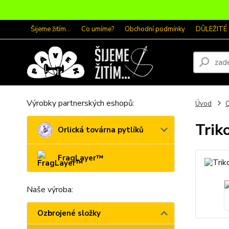
Šijeme žitím...
Co umíme?
Obchodní podmínky
DŮLEŽITÉ
Výrobky partnerských eshopů:
Úvod
O
Trik
Orlická továrna pytlíků
FragLayer™
Naše výroba:
Ozbrojené složky