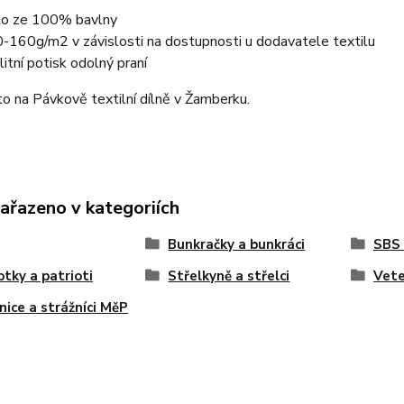
ko ze 100% bavlny
-160g/m2 v závislosti na dostupnosti u dodavatele textilu
litní potisk odolný praní
o na Pávkově textilní dílně v Žamberku.
zařazeno v kategoriích
Bunkračky a bunkráci
SBS
otky a patrioti
Střelkyně a střelci
Vete
nice a strážníci MěP