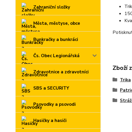
Tri
Zahraniční složky
150
Kva
Města, městyse, obce
Potisknut
Bunkračky a bunkráci
Čs. Obec Legionářská
Zboží 
Zdravotnice a zdravotníci
Trika
SBS a SECURITY
Patri
Stráž
Psovodky a psovodi
Hasičky a hasiči