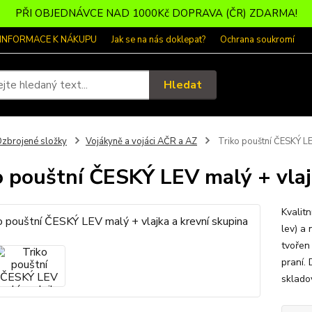
PŘI OBJEDNÁVCE NAD 1000Kč DOPRAVA (ČR) ZDARMA!
 INFORMACE K NÁKUPU
Jak se na nás doklepat?
Ochrana soukromí
Hledat
zbrojené složky
Vojákyně a vojáci AČR a AZ
Triko pouštní ČESKÝ LEV
o pouštní ČESKÝ LEV malý + vlaj
Kvalit
lev) a 
tvořen
praní. 
sklado