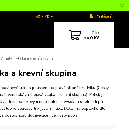
Přihlášení
CZK
0
ks
za
0 Kč
 malý + vlajka a krevní skupina
ka a krevní skupina
ní bavlněné triko s potiskem na pravé straně hrudníku (Český
na levém rukávu (bojová vlajka a krevní skupina). Potisk je
 kvalitním potiskovým materiálem s vysokou odolností při
Dostupné velikosti trik jsou S - 2XL (XXL), na poptávku dle
vé dostupnosti dodavatele i vě...
celý popis