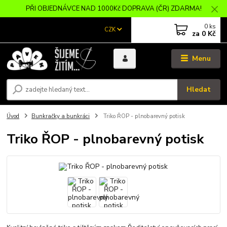
PŘI OBJEDNÁVCE NAD 1000Kč DOPRAVA (ČR) ZDARMA!
0
ks
CZK
za
0 Kč
Menu
Hledat
Úvod
Bunkračky a bunkráci
Triko ŘOP - plnobarevný potisk
Triko ŘOP - plnobarevný potisk