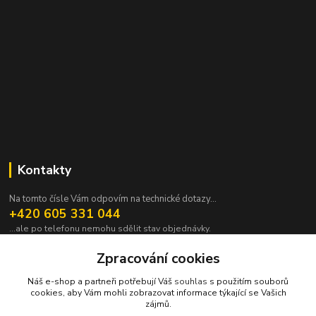
Kontakty
Na tomto čísle Vám odpovím na technické dotazy...
+420 605 331 044
...ale po telefonu nemohu sdělit stav objednávky.
pavek@janpavek.com
Zpracování cookies
Náš e-shop a partneři potřebují Váš
souhlas
s použitím souborů
cookies, aby Vám mohli zobrazovat informace týkající se Vašich
zájmů.