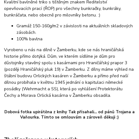
Kvalitní bavlněné triko s tištěným znakem Ředitelství
opevňovacích prací (ŘOP) pro všechny bunkračky, bunkráky,
bunkráčata, nebo obecně pro milovníky betonu. :)
Gramáž 150-160g/m2 v závislosti na aktuálních skladových
zásobách.
100% bavlna
Vyrobeno u nás na dílně v Žamberku, kde se nás hraničářská
historie přímo dotýká. Dům, ve kterém sídlíme je dům pro
důstojníky stavěný spolu s kasárnami pro Hraničářský prapor 3
(později Hraničářský pluk 19) v Žamberku. Z dílny máme výhled na
štábní budovu Orlických kasáren v Žamberku a přímo před naší
dílnou probíhala v květnu 1945 jednání o kapitulaci německé
posádky (Wehrmacht a SS), která po vyhlášení Protektorátu
Čechy a Morava Orlická kasárna v Žamberku obsadila.
Dobová fotka upirátěna z knihy Tak přísahali... od pánů Trojana a
Vaňourka. Tímto se omlouvám a zároveň děkuji :)