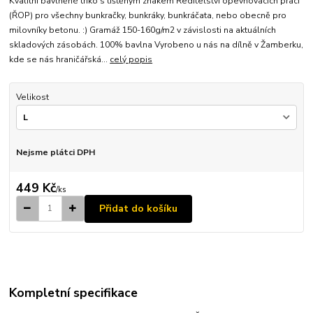
Kvalitní bavlněné triko s tištěným znakem Ředitelství opevňovacích prací
(ŘOP) pro všechny bunkračky, bunkráky, bunkráčata, nebo obecně pro
milovníky betonu. :) Gramáž 150-160g/m2 v závislosti na aktuálních
skladových zásobách. 100% bavlna Vyrobeno u nás na dílně v Žamberku,
kde se nás hraničářská...
celý popis
Velikost
Nejsme plátci DPH
449 Kč
/
ks
Přidat do košíku
Kompletní specifikace