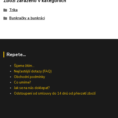
Zboží zařazeno v kategoriích
Trika
Bunkračky a bunkráci
Repete...
Šijeme žitím...
Nejčastější dotazy (FAQ)
Obchodní podmínky
Co umíme?
Jak se na nás doklepat?
Odstoupení od smlouvy do 14 dnů od převzetí zboží