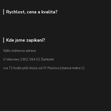
Rychlost, cena a kvalita?
Kde jsme zapikaní?
Sídlo máme na adrese
U Velorexu 1302, 564 01 Žamberk
cca 72 hodin pěší chůze od I.P. Pavlova (stanice metra C)