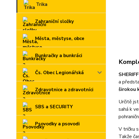
Trika
Zahraniční složky
Města, městyse, obce
Bunkračky a bunkráci
Komple
Čs. Obec Legionářská
SHERIFF
a předsta
širokou 
Zdravotnice a zdravotníci
Určitě js
SBS a SECURITY
sahá k ve
pohraničn
Psovodky a psovodi
V tričku 
Takže čas