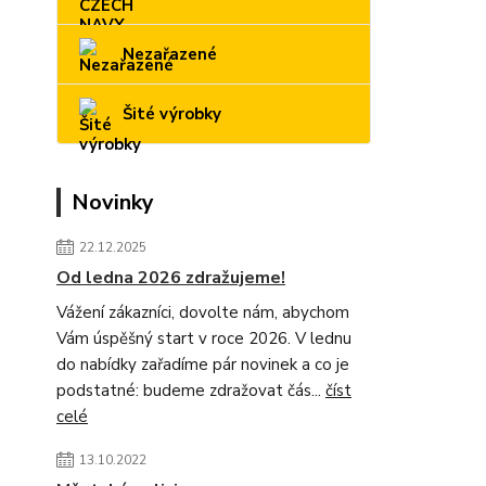
Nezařazené
Šité výrobky
Novinky
22.12.2025
Od ledna 2026 zdražujeme!
Vážení zákazníci, dovolte nám, abychom
Vám úspěšný start v roce 2026. V lednu
do nabídky zařadíme pár novinek a co je
podstatné: budeme zdražovat čás...
číst
celé
13.10.2022