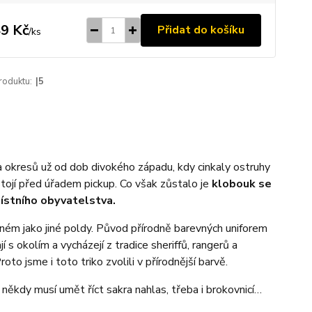
9 Kč
Přidat do košíku
/
ks
roduktu:
|5
a okresů už od dob divokého západu, kdy cinkaly ostruhy
tojí před úřadem pickup. Co však zůstalo je
k
lobouk se
místního obyvatelstva.
erném jako jiné poldy. Původ přírodně barevných uniforem
 okolím a vycházejí z tradice sheriffů, rangerů a
to jsme i toto triko zvolili v přírodnější barvě.
 někdy musí umět říct sakra nahlas, třeba i brokovnicí…