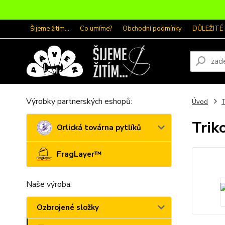
Šijeme žitím...
Co umíme?
Obchodní podmínky
DŮLEŽITÉ
Výrobky partnerských eshopů:
Úvod
T
Trik
Orlická továrna pytlíků
FragLayer™
Naše výroba:
Ozbrojené složky