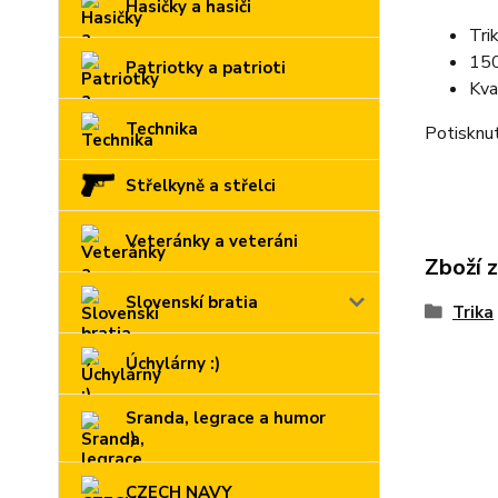
Hasičky a hasiči
Tri
150
Patriotky a patrioti
Kva
Technika
Potisknut
Střelkyně a střelci
Veteránky a veteráni
Zboží 
Slovenskí bratia
Trika
Úchylárny :)
Sranda, legrace a humor
:)
CZECH NAVY