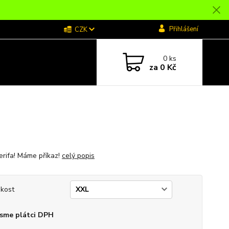
Přihlášení
CZK
0
ks
za
0 Kč
erifa! Máme příkaz!
celý popis
ikost
sme plátci DPH