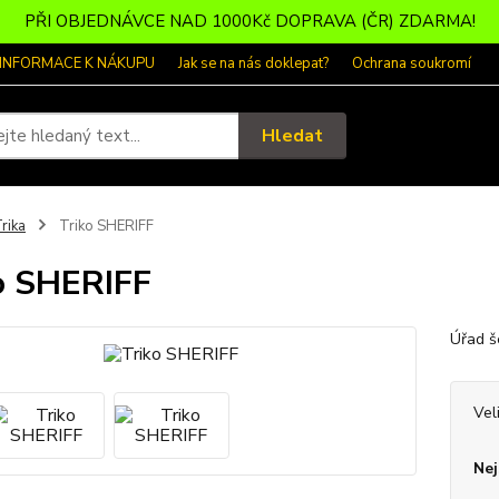
PŘI OBJEDNÁVCE NAD 1000Kč DOPRAVA (ČR) ZDARMA!
 INFORMACE K NÁKUPU
Jak se na nás doklepat?
Ochrana soukromí
Hledat
rika
Triko SHERIFF
o SHERIFF
Úřad š
Vel
Nej