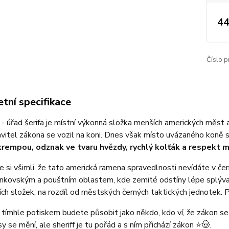
44
Číslo p
tní specifikace
- úřad šerifa je místní výkonná složka menších amerických měst 
vitel zákona se vozil na koni. Dnes však místo uvázaného koně s
krempou, odznak ve tvaru hvězdy, rychlý kolťák a respekt 
te si všimli, že tato americká ramena spravedlnosti nevídáte v č
nkovským a pouštním oblastem, kde zemité odstíny lépe splývají s
ích složek, na rozdíl od městských černých taktických jednotek. Pro
s tímhle potiskem budete působit jako někdo, kdo ví, že zákon se
y se mění, ale sheriff je tu pořád a s ním přichází zákon ⭐🤠.