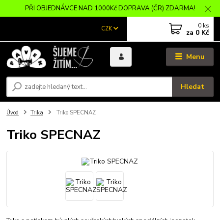
PŘI OBJEDNÁVCE NAD 1000Kč DOPRAVA (ČR) ZDARMA!
0
ks
CZK
za
0 Kč
Menu
Hledat
Úvod
Trika
Triko SPECNAZ
Triko SPECNAZ