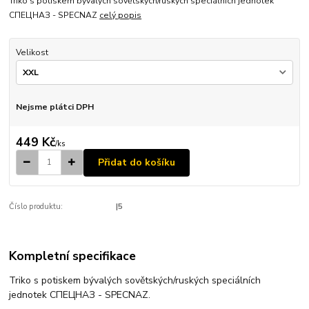
Triko s potiskem bývalých sovětských/ruských speciálních jednotek
СПЕЦНАЗ - SPECNAZ
celý popis
Velikost
Nejsme plátci DPH
449 Kč
/
ks
Přidat do košíku
Číslo produktu:
|5
Kompletní specifikace
Triko s potiskem bývalých sovětských/ruských speciálních
jednotek СПЕЦНАЗ - SPECNAZ.