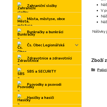
Náš
Zahraniční složky
V p
Náš
Města, městyse, obce
Náš
Nášivky j
Bunkračky a bunkráci
Čs. Obec Legionářská
Zdravotnice a zdravotníci
Zboží 
Polic
SBS a SECURITY
Psovodky a psovodi
Hasičky a hasiči