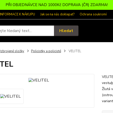
PŘI OBJEDNÁVCE NAD 1000Kč DOPRAVA (ČR) ZDARMA!
 INFORMACE K NÁKUPU
Jak se na nás doklepat?
Ochrana soukromí
Hledat
zbrojené složky
Policistky a policisté
VELITEL
ITEL
VELITE
vestu/
Žlutá 
(ostro
varian