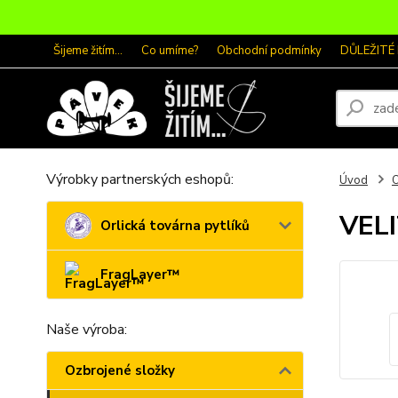
Šijeme žitím...
Co umíme?
Obchodní podmínky
DŮLEŽITÉ
Výrobky partnerských eshopů:
Úvod
O
VEL
Orlická továrna pytlíků
FragLayer™
Naše výroba:
Ozbrojené složky