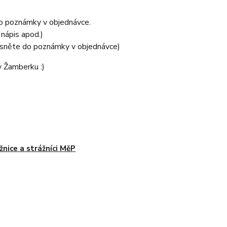
 do poznámky v objednávce.
nápis apod.)
esněte do poznámky v objednávce)
v Žamberku :)
žnice a strážníci MěP