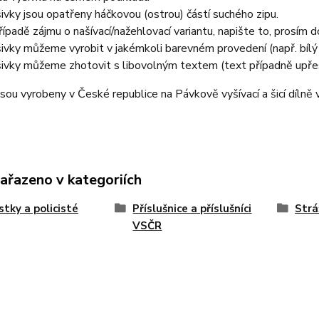
ivky jsou opatřeny háčkovou (ostrou) částí suchého zipu.
řípadě zájmu o našívací/nažehlovací variantu, napište to, prosím
ivky můžeme vyrobit v jakémkoli barevném provedení (např. bílý 
ivky můžeme zhotovit s libovolným textem (text případně upř
sou vyrobeny v České republice na Pávkově vyšívací a šicí dílně 
zařazeno v kategoriích
istky a policisté
Příslušnice a příslušníci
Strá
VSČR