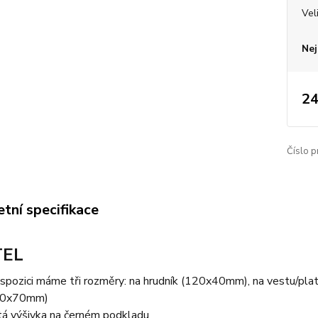
Vel
Nej
24
Číslo p
tní specifikace
TEL
ispozici máme tři rozměry: na hrudník (120x40mm), na vestu/pl
50x70mm)
tá výšivka na černém podkladu