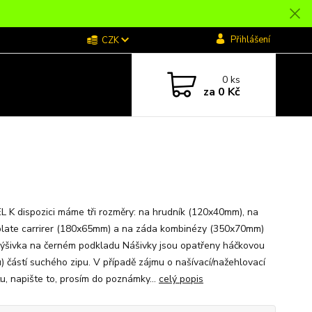
Přihlášení
CZK
0
ks
za
0 Kč
L K dispozici máme tři rozměry: na hrudník (120x40mm), na
plate carrirer (180x65mm) a na záda kombinézy (350x70mm)
výšivka na černém podkladu Nášivky jsou opatřeny háčkovou
u) částí suchého zipu. V případě zájmu o našívací/nažehlovací
tu, napište to, prosím do poznámky...
celý popis