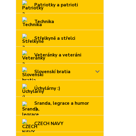
Patriotky a patrioti
Technika
Střelkyně a střelci
Veteránky a veteráni
Slovenskí bratia
Úchylárny :)
Sranda, legrace a humor
:)
CZECH NAVY