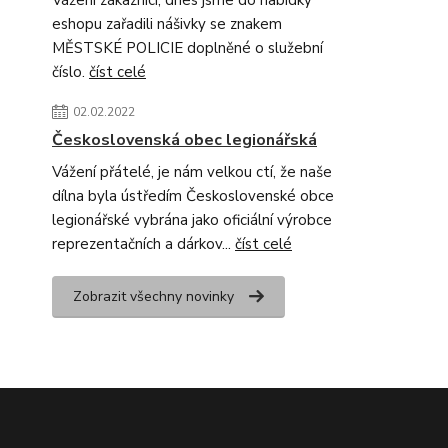
Vážení zákazníci, dnes jsme do nabídky
eshopu zařadili nášivky se znakem
MĚSTSKÉ POLICIE doplněné o služební
číslo.
číst celé
02.02.2022
Československá obec legionářská
Vážení přátelé, je nám velkou ctí, že naše
dílna byla ústředím Československé obce
legionářské vybrána jako oficiální výrobce
reprezentačních a dárkov...
číst celé
Zobrazit všechny novinky