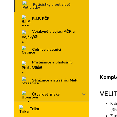
Policistky a policisté
R.I.P. PČR
Vojákyně a vojáci AČR a
AZ
Celnice a celníci
Příslušnice a příslušníci
VSČR
Komple
Strážnice a strážníci MěP
VELI
Útvarové znaky
K d
Trika
(3
Žlu