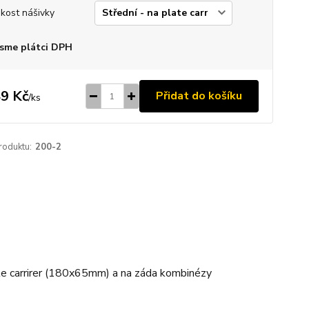
ikost nášivky
sme plátci DPH
9 Kč
Přidat do košíku
/
ks
roduktu:
200-2
ate carrirer (180x65mm) a na záda kombinézy