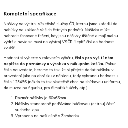
Kompletní specifikace
Nášivky na výstroj Vězeňské služby ČR, kterou jsme zařadili do
nabídky na základě Vašich četných podnětů. Nášivka může
nahradit fasované řešení, kdy jsou nášivky tištěné a mají malou
výdrž a navíc se musí na výstroj VSČR "lepit" čísl oa hodnost
zvlášť.
Hodnost si vyberte v rolovacím výběru,
číslo pro vyšití nám
napište do poznámky u výrobku v nákupním košíku.
Pokud
číslo neuvedete, bereme to tak, že si přejete dodat nášivku v
provedení jako na obrázku v náhledu, tedy vybranou hodnost +
číslo 123456 (někdo to tak skutečně chce na sbírkovou uniformu,
do muzea na figurínu, pro filmařské účely atp.)
Rozměr nášivky je 60x65mm
Nášivky standardně podšíváme háčkovou (ostrou) částí
suchého zipu
Vyrobeno na naší dílně v Žamberku.