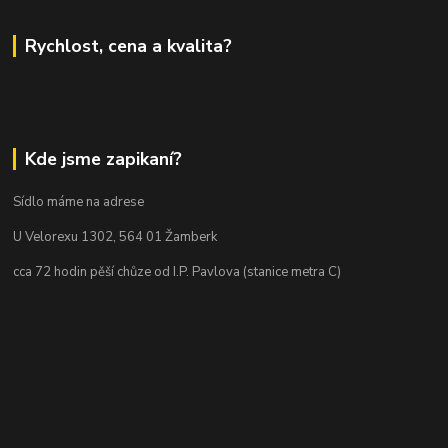
Rychlost, cena a kvalita?
Kde jsme zapikaní?
Sídlo máme na adrese
U Velorexu 1302, 564 01 Žamberk
cca 72 hodin pěší chůze od I.P. Pavlova (stanice metra C)