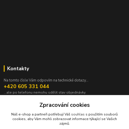
Kontakty
Na tomto čísle Vám odpovím na technické dotazy...
+420 605 331 044
...ale po telefonu nemohu sdělit stav objednávky.
pavek@janpavek.com
Zpracování cookies
Náš e-shop a partneři potřebují Váš
souhlas
s použitím souborů
cookies, aby Vám mohli zobrazovat informace týkající se Vašich
zájmů.