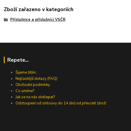
Zboží zařazeno v kategoriích
Příslušnice a příslušníci VSČR
Repete...
Šijeme žitím...
Nejčastější dotazy (FAQ)
Obchodní podmínky
Co umíme?
Jak se na nás doklepat?
Odstoupení od smlouvy do 14 dnů od převzetí zboží