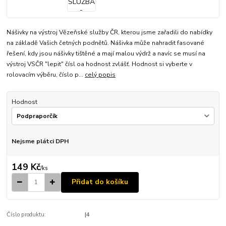
Nášivky na výstroj Vězeňské služby ČR, kterou jsme zařadili do nabídky
na základě Vašich četných podnětů. Nášivka může nahradit fasované
řešení, kdy jsou nášivky tištěné a mají malou výdrž a navíc se musí na
výstroj VSČR "lepit" čísl oa hodnost zvlášť. Hodnost si vyberte v
rolovacím výběru, číslo p...
celý popis
Hodnost
Nejsme plátci DPH
149 Kč
/
ks
Přidat do košíku
Číslo produktu:
|4