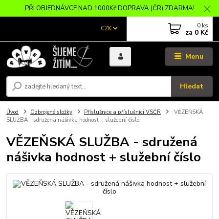
PŘI OBJEDNÁVCE NAD 1000Kč DOPRAVA (ČR) ZDARMA!
0
ks
CZK
za
0 Kč
Menu
Hledat
Úvod
Ozbrojené složky
Příslušnice a příslušníci VSČR
VĚZEŇSKÁ
SLUŽBA - sdružená nášivka hodnost + služební číslo
VĚZEŇSKÁ SLUŽBA - sdružená
nášivka hodnost + služební číslo