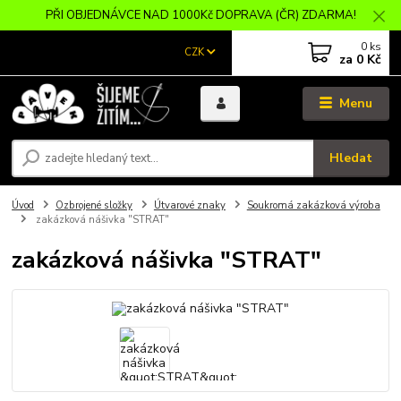
PŘI OBJEDNÁVCE NAD 1000Kč DOPRAVA (ČR) ZDARMA!
0
ks
CZK
za
0 Kč
Menu
Hledat
Úvod
Ozbrojené složky
Útvarové znaky
Soukromá zakázková výroba
zakázková nášivka "STRAT"
zakázková nášivka "STRAT"