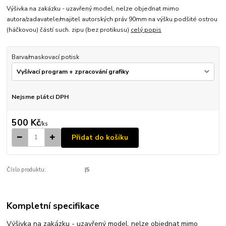
Výšivka na zakázku - uzavřený model, nelze objednat mimo
autora/zadavatele/majitel autorských práv 90mm na výšku podšité ostrou
(háčkovou) částí such. zipu (bez protikusu)
celý popis
Barva/maskovací potisk
Nejsme plátci DPH
500 Kč
/
ks
Přidat do košíku
Číslo produktu:
|5
Kompletní specifikace
Výšivka na zakázku - uzavřený model, nelze objednat mimo