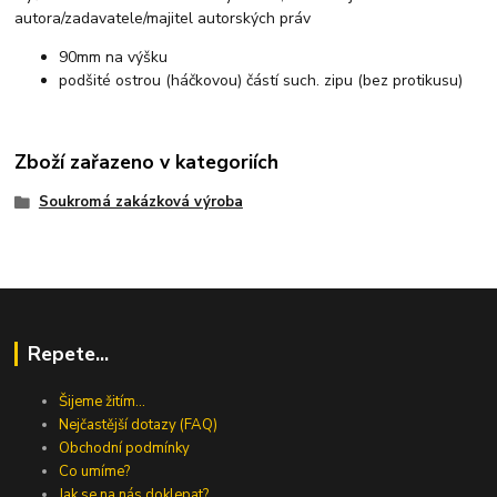
autora/zadavatele/majitel autorských práv
90mm na výšku
podšité ostrou (háčkovou) částí such. zipu (bez protikusu)
Zboží zařazeno v kategoriích
Soukromá zakázková výroba
Repete...
Šijeme žitím...
Nejčastější dotazy (FAQ)
Obchodní podmínky
Co umíme?
Jak se na nás doklepat?